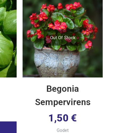
Out Of Stock
Begonia
Sempervirens
1,50
€
Godet