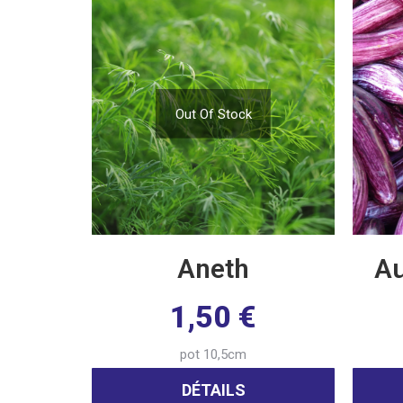
Out Of Stock
Aneth
Au
1,50
€
pot 10,5cm
DÉTAILS