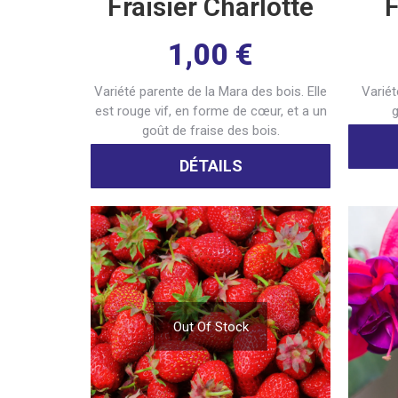
Fraisier Charlotte
F
1,00
€
Variété parente de la Mara des bois. Elle
Variét
est rouge vif, en forme de cœur, et a un
g
goût de fraise des bois.
DÉTAILS
Out Of Stock