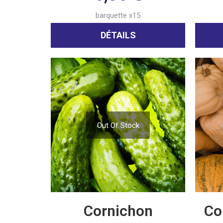
barquette x15
DÉTAILS
Out Of Stock
Cornichon
Co