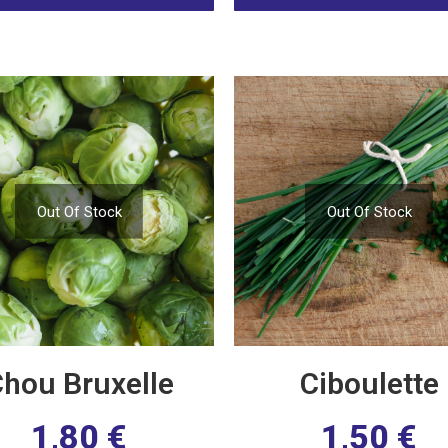
Out Of Stock
Out Of Stock
hou Bruxelle
Ciboulette
1,80
€
1,50
€