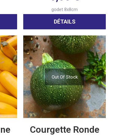
godet 8x8cm
DÉTAILS
Out Of Stock
une
Courgette Ronde