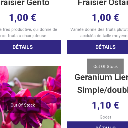
raisier Gento
Fraisier Osta
1,00
€
1,00
€
é très productive, qui donne de
Variété donne des fruits plutôt
ros fruits à chair juteuse.
acidulés de taille moyenn
DÉTAILS
DÉTAILS
Out Of Stock
Geranium Lie
Simple/doub
1,10
€
Out Of Stock
Godet