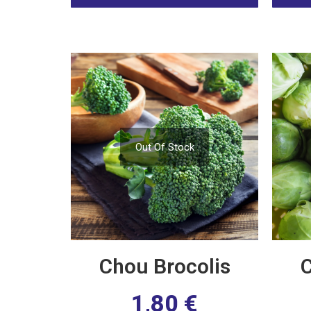
Out Of Stock
Chou Brocolis
C
1,80
€