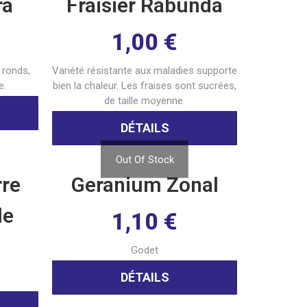
ra
Fraisier Rabunda
1,00
€
 ronds,
Variété résistante aux maladies supporte
e.
bien la chaleur. Les fraises sont sucrées,
de taille moyenne.
DÉTAILS
Out Of Stock
rre
Geranium Zonal
le
1,10
€
Godet
DÉTAILS