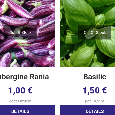
Out Of Stock
Out Of Stock
bergine Rania
Basilic
1,00
€
1,50
€
godet 8x8cm
pot 10,5cm
DÉTAILS
DÉTAILS