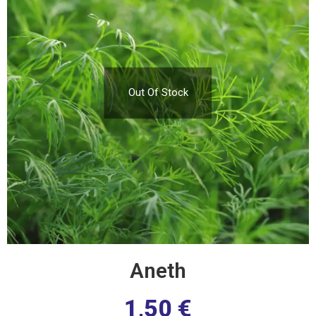
Out Of Stock
Aneth
1,50
€