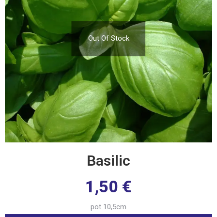
Out Of Stock
Basilic
1,50
€
pot 10,5cm