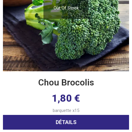
Out Of Stock
Chou Brocolis
1,80
€
barquette x15
DÉTAILS