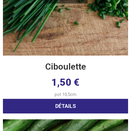
Ciboulette
1,50
€
pot 10,5cm
DÉTAILS