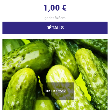
1,00
€
godet 8x8cm
DÉTAILS
Out Of Stock