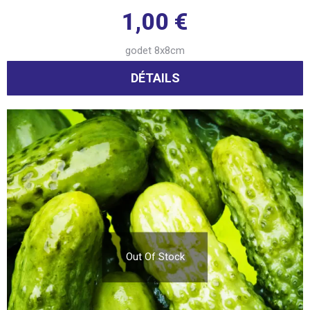
1,00
€
godet 8x8cm
DÉTAILS
Out Of Stock