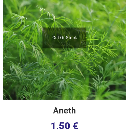
Out Of Stock
Aneth
1,50
€