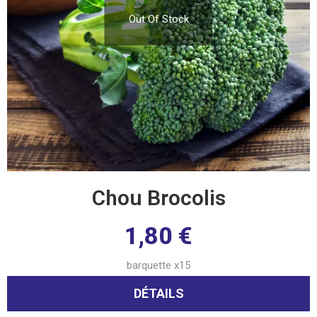
Out Of Stock
Chou Brocolis
1,80
€
barquette x15
DÉTAILS