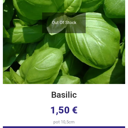
Out Of Stock
Basilic
1,50
€
pot 10,5cm