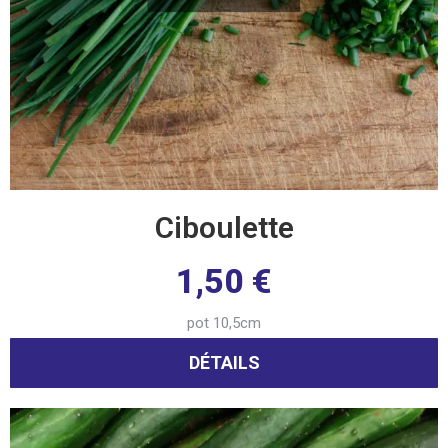
Ciboulette
1,50
€
pot 10,5cm
DÉTAILS