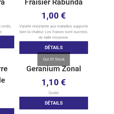
ra
Fraisier Rabunda
1,00
€
 ronds,
Variété résistante aux maladies supporte
e.
bien la chaleur. Les fraises sont sucrées,
de taille moyenne.
DÉTAILS
Out Of Stock
rre
Geranium Zonal
le
1,10
€
Godet
DÉTAILS