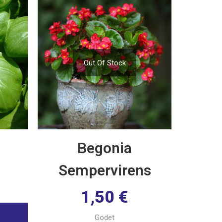
Out Of Stock
Begonia
Sempervirens
1,50
€
Godet