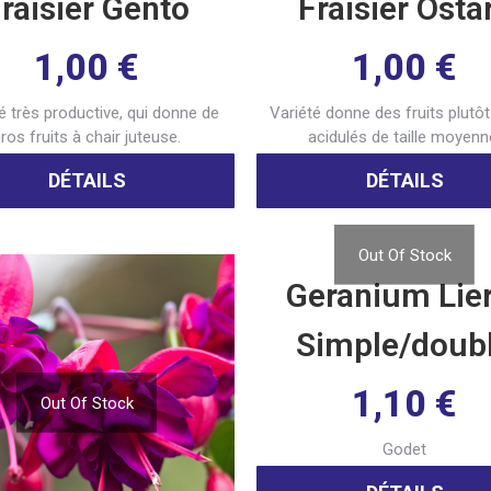
raisier Gento
Fraisier Osta
1,00
€
1,00
€
é très productive, qui donne de
Variété donne des fruits plutôt
ros fruits à chair juteuse.
acidulés de taille moyenn
DÉTAILS
DÉTAILS
Out Of Stock
Geranium Lie
Simple/doub
1,10
€
Out Of Stock
Godet