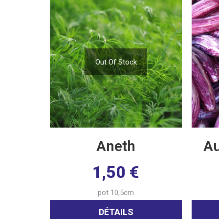
Out Of Stock
Aneth
Au
1,50
€
pot 10,5cm
DÉTAILS