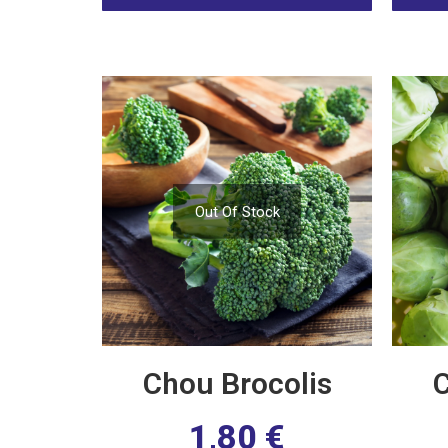
Out Of Stock
Chou Brocolis
C
1,80
€