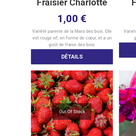
Fraisier Charlotte
F
1,00
€
Variété parente de la Mara des bois. Elle
Variét
est rouge vif, en forme de cœur, et a un
g
goût de fraise des bois.
DÉTAILS
Out Of Stock