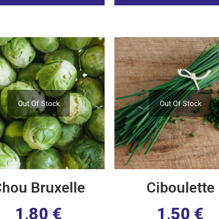
Out Of Stock
Out Of Stock
hou Bruxelle
Ciboulette
1,80
€
1,50
€