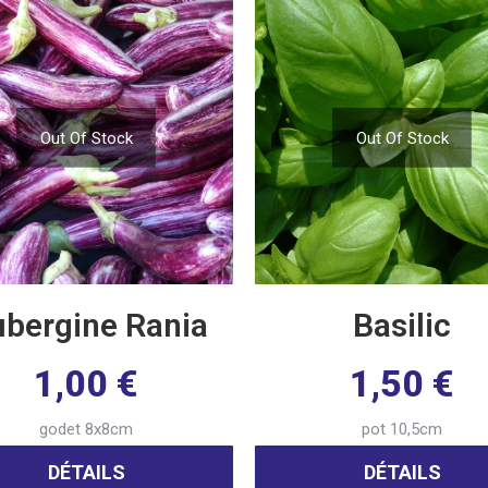
Out Of Stock
Out Of Stock
bergine Rania
Basilic
1,00
€
1,50
€
godet 8x8cm
pot 10,5cm
DÉTAILS
DÉTAILS