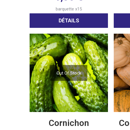
barquette x15
DÉTAILS
Out Of Stock
Cornichon
Co