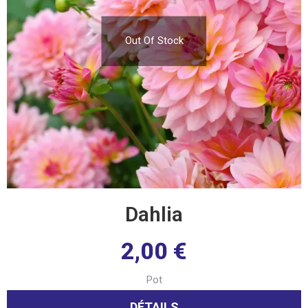
Out Of Stock
Dahlia
2,00
€
Pot
DÉTAILS