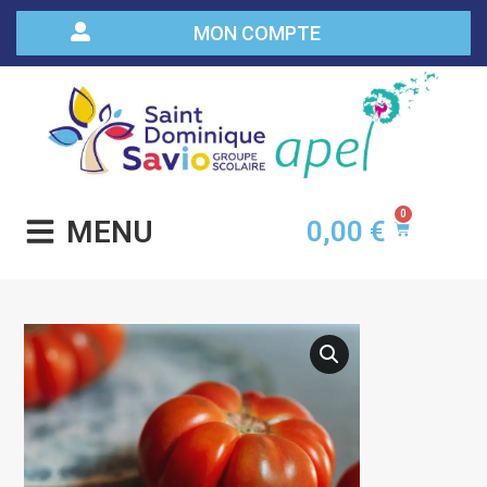
MON COMPTE
0
MENU
0,00
€