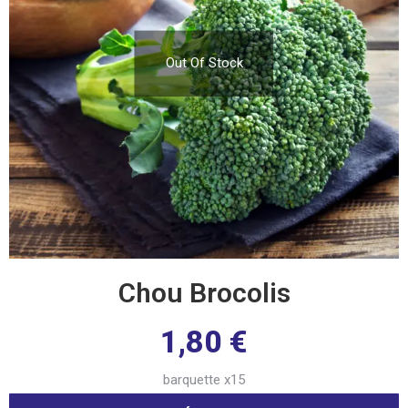
Out Of Stock
Chou Brocolis
1,80
€
barquette x15