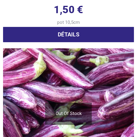
1,50
€
pot 10,5cm
DÉTAILS
Out Of Stock