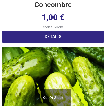
Concombre
1,00
€
godet 8x8cm
DÉTAILS
Out Of Stock