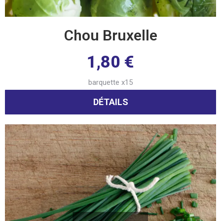
Chou Bruxelle
1,80
€
barquette x15
DÉTAILS