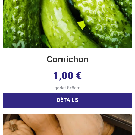
Cornichon
1,00
€
godet 8x8cm
DÉTAILS