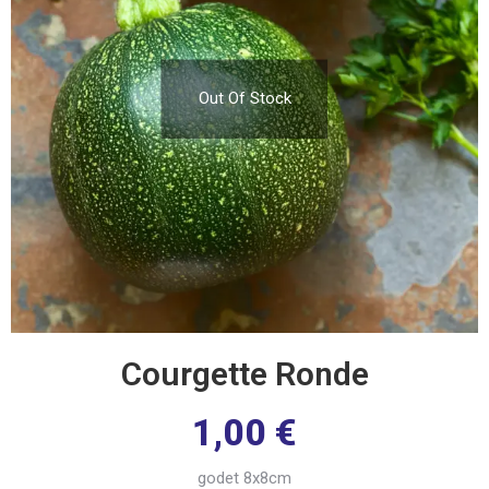
Out Of Stock
Courgette Ronde
1,00
€
godet 8x8cm