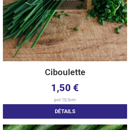
Ciboulette
1,50
€
pot 10,5cm
DÉTAILS