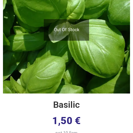
Out Of Stock
Basilic
1,50
€
pot 10,5cm