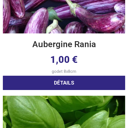
Aubergine Rania
1,00
€
godet 8x8cm
DÉTAILS