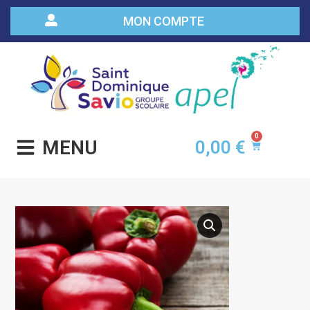
MON COMPTE
0
MENU
0,00
€