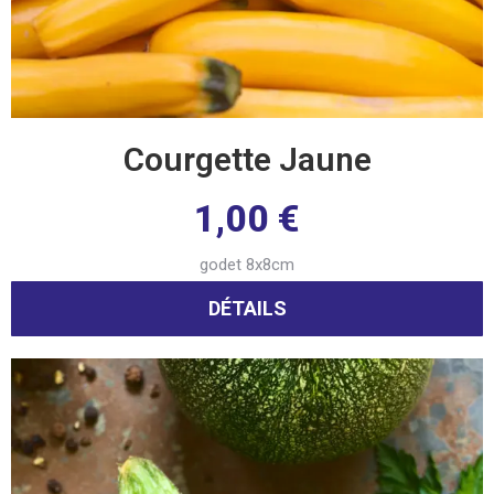
Courgette Jaune
1,00
€
godet 8x8cm
DÉTAILS