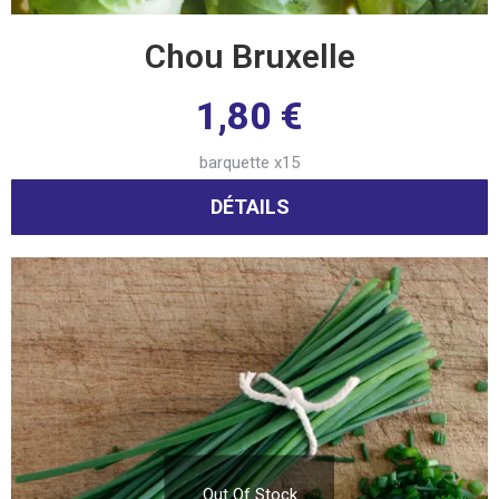
Chou Bruxelle
1,80
€
barquette x15
DÉTAILS
Out Of Stock