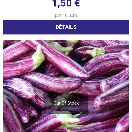
1,50
€
pot 10,5cm
DÉTAILS
Out Of Stock