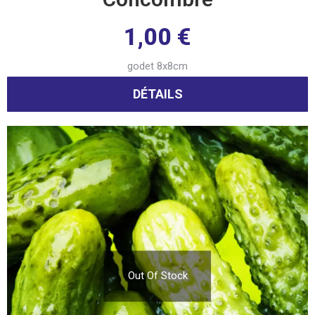
1,00
€
godet 8x8cm
DÉTAILS
Out Of Stock